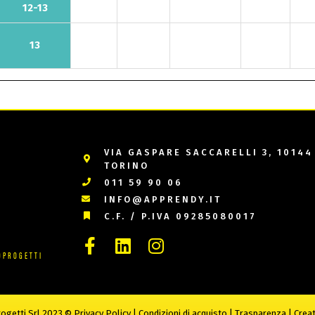
12-13
13
VIA GASPARE SACCARELLI 3, 10144
TORINO
011 59 90 06
INFO@APPRENDY.IT
C.F. / P.IVA 09285080017
OPROGETTI
rogetti Srl 2023 ©
Privacy Policy
|
Condizioni di acquisto
|
Trasparenza
| Crea