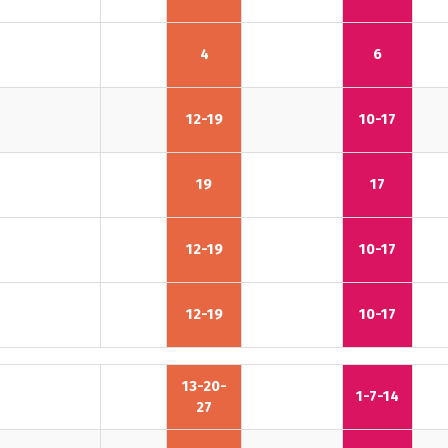
4
6
12-19
10-17
19
17
12-19
10-17
12-19
10-17
13-20-
1-7-14
27