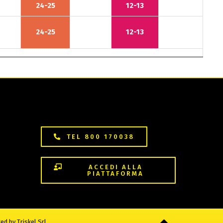
24-25
12-13
24-25
12-13
TEL 800 170038
ACCEDI ALLA
PIATTAFORMA
ted by
Triskel Srl