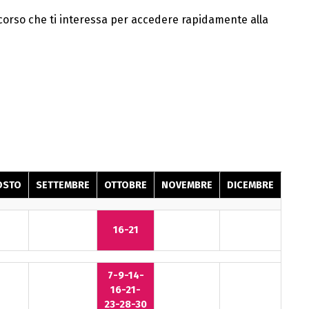
el corso che ti interessa per accedere rapidamente alla
OSTO
SETTEMBRE
OTTOBRE
NOVEMBRE
DICEMBRE
16-21
7-9-14-
16-21-
23-28-30