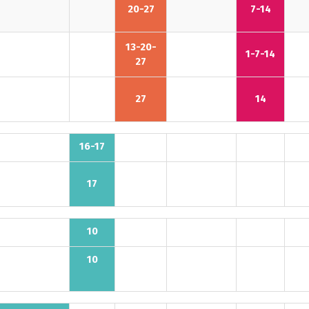
20-27
7-14
13-20-
1-7-14
27
27
14
16-17
17
10
10