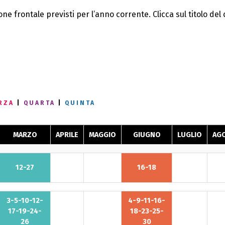
one frontale previsti per l’anno corrente. Clicca sul titolo d
RZA
|
QUARTA
|
QUINTA
MARZO
APRILE
MAGGIO
GIUGNO
LUGLIO
AG
12-27
16-18
3-5-10-12-
4-9-11-16-
17-19-24-
18-23-25-
26
30