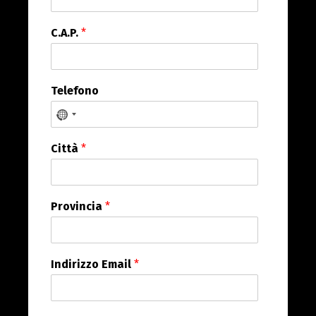
C.A.P.
*
Telefono
No country selected
Città
*
Provincia
*
Indirizzo Email
*